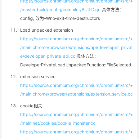
https://source.chromium.org/chromium/chromium/src/+
/master:build/config/compiler/BUILD.gn
具体方法：
config, 改为-Wno-exit-time-destructors
Load unpacked extension
https://source.chromium.org/chromium/chromium/src/+
/main:chrome/browser/extensions/api/developer_privat
e/developer_private_api.cc
具体方法：
DeveloperPrivateLoadUnpackedFunction::FileSelected
extension service
https://source.chromium.org/chromium/chromium/src/+
/main:chrome/browser/extensions/extension_service.cc
cookie相关
https://source.chromium.org/chromium/chromium/src/+
/main:net/cookies/cookie_monster.cc
https://source.chromium.org/chromium/chromium/src/+