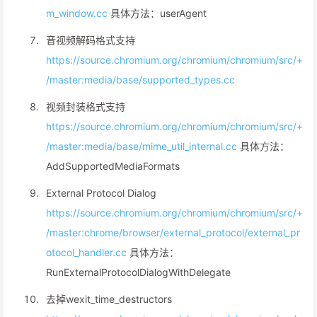
m_window.cc
具体方法：userAgent
音视频解码格式支持
https://source.chromium.org/chromium/chromium/src/+
/master:media/base/supported_types.cc
视频封装格式支持
https://source.chromium.org/chromium/chromium/src/+
/master:media/base/mime_util_internal.cc
具体方法：
AddSupportedMediaFormats
External Protocol Dialog
https://source.chromium.org/chromium/chromium/src/+
/master:chrome/browser/external_protocol/external_pr
otocol_handler.cc
具体方法：
RunExternalProtocolDialogWithDelegate
去掉wexit_time_destructors