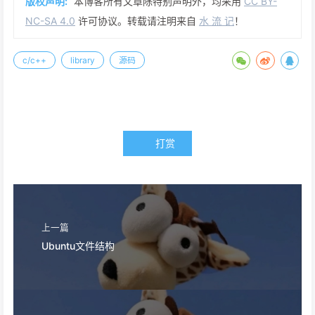
版权声明:
本博客所有文章除特别声明外，均采用
CC BY-
NC-SA 4.0
许可协议。转载请注明来自
水 流 记
！
c/c++
library
源码
打赏
上一篇
Ubuntu文件结构