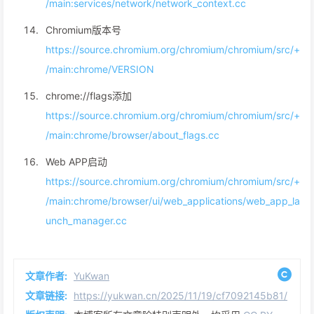
/main:services/network/network_context.cc
Chromium版本号
https://source.chromium.org/chromium/chromium/src/+
/main:chrome/VERSION
chrome://flags添加
https://source.chromium.org/chromium/chromium/src/+
/main:chrome/browser/about_flags.cc
Web APP启动
https://source.chromium.org/chromium/chromium/src/+
/main:chrome/browser/ui/web_applications/web_app_la
unch_manager.cc
文章作者:
YuKwan
文章链接:
https://yukwan.cn/2025/11/19/cf7092145b81/