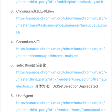
/master:third_party/blink/public/platform/task_type.h
Chromium消息队列源码
https://source.chromium.org/chromium/chromium/src/+
/master:base/task/sequence_manager/task_queue_imp
l.h
Chromium入口
https://source.chromium.org/chromium/chromium/src/+
/master:chrome/app/chrome_main.cc
selecttion区域变化
https://source.chromium.org/chromium/chromium/src/+
/master:third_party/blink/renderer/core/editing/frame_s
election.cc
具体方法：DidSetSelectionDeprecated
UserAgent
https://source.chromium.org/chromium/chromium/src/+
/master:third_party/blink/renderer/core/frame/local_do