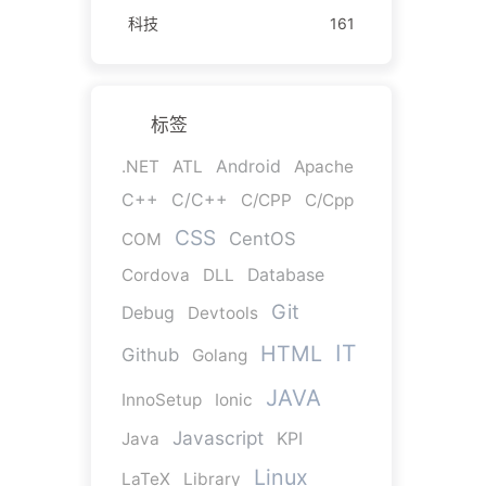
科技
161
标签
.NET
ATL
Android
Apache
C++
C/C++
C/CPP
C/Cpp
CSS
CentOS
COM
Cordova
DLL
Database
Git
Debug
Devtools
IT
HTML
Github
Golang
JAVA
InnoSetup
Ionic
Javascript
Java
KPI
Linux
LaTeX
Library