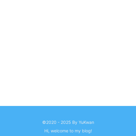
©2020 - 2025 By YuKwan
Hi, welcome to my
blog
!